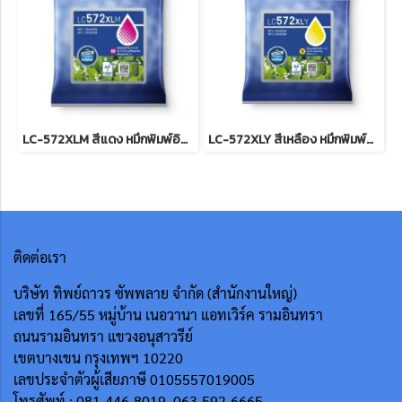
LC-572XLM สีแดง หมึกพิมพ์อิงค์เจ็ทบราเดอร์ รับประกันศูนย์บริการของแท้แน่นอน , INK CATRIDGE 1,500Pgs for J3660,J3960
LC-572XLY สีเหลือง หมึกพิมพ์อิงค์เจ็ทบราเดอร์ รับประกันศูนย์บริการของแท้แน่นอน, INK CATRIDGE 1,500Pgs for J3660,J3960
ติดต่อเรา
บริษัท ทิพย์ถาวร ซัพพลาย จำกัด (สำนักงานใหญ่)
เลขที่ 165/55
หมู่บ้าน เนอวานา แอทเวิร์ค รามอินทรา
ถนนรามอินทรา แขวงอนุสาวรีย์
เขตบางเขน กรุงเทพฯ 10220
เลขประจำตัวผู้เสียภาษี 0105557019005
โทรศัพท์ : 081-446-8019 ,063-592-6665