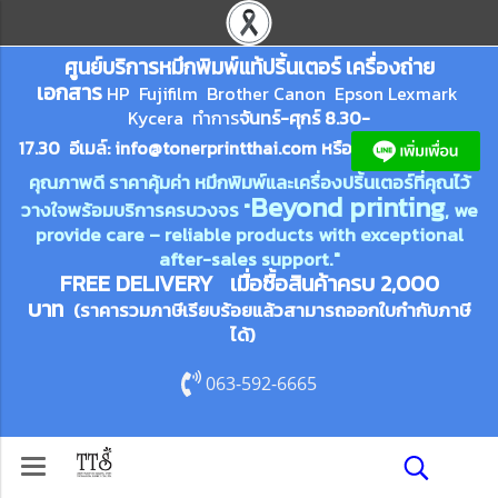
ศูนย์บริการหมึกพิมพ์
แ
ท้ปริ้นเตอร์ เครื่องถ่าย
เอกสาร
HP Fujifilm Brother Canon Epson Lexm
ark
Kycera
ทำการ
จันทร์-ศุกร์ 8.30-
17.30 อีเมล์:
info@tonerprin
tthai.com
ห
รือ
คุณภาพดี ราคาคุ้มค่า หมึกพิมพ์และเครื่องปริ้นเตอร์ที่คุณไว้
Beyond printing
วางใจพร้อมบริการครบวงจร "
, we
provide care – reliable products with exceptional
after-sales support."
FREE DELIVERY เมื่อซื้อสินค้าครบ 2,000
บาท
(ราคารวมภาษีเรียบร้อยแล้วสามารถออกใบกำกับภาษี
ได้)
063-592-6665