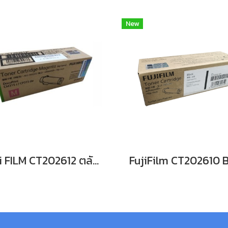
New
Fuji FILM CT202612 ตลับหมึกFor DocuPrint CP315dw/ CM315z หมึกพิมพ์เลเซอร์โทนเนอร์สีแดง รับประกันศูนย์บริการของแท้แน่นอน