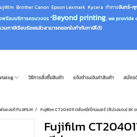
ujifilm Brother Canon Epson Lexm
ark Kycera
ทำการ
จันทร์-ศุ
Beyond printing
างใจพร้อมบริการครบวงจร "
, we provide 
รวมภาษีเรียบร้อยแล้วสามารถออกใบกำกับภาษีได้)
atalog
วิธีการสั่งซื้อสินค้า
แจ้งชำระเงินค่าสินค้า
สมัครด
มพ์ของแท้ FUJIFILM
Fujifilm CT204011 ตลับหมึกโทนเนอร์ (สีม่วงแดง) 3K ข
Fujifilm CT20401