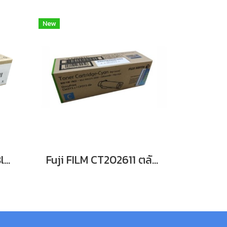
New
FujiFilm CT202610 Black For DocuPrint CP315dw/ CM315z หมึกพิมพ์เลเซอร์โทนเนอร์สีดำ รับประกันศูนย์บริการของแท้แน่นอน
Fuji FILM CT202611 ตลับหมึก For DocuPrint CP315dw/ CM315z หมึกพิมพ์เลเซอร์โทนเนอร์สีฟ้า รับประกันศูนย์บริการของแท้แน่นอน