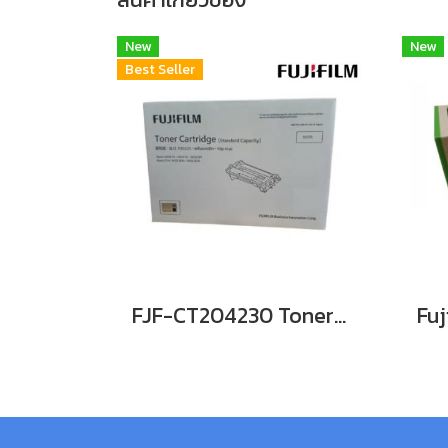
New
New
Best Seller
FJF-CT204230 Tonerตลับหมึกพิมพ์ ApeosPrint 4620SDW / Apeos 4620SZ Hi-cap Print Cartridge ของแท้แน่นอน รับประกันศูนย์ FujiFilm