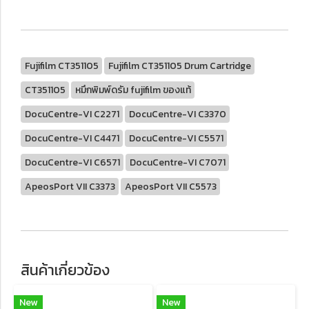
Fujifilm CT351105
Fujifilm CT351105 Drum Cartridge
CT351105
หมึกพิมพ์ดรัม fujifilm ของแท้
DocuCentre-VI C2271
DocuCentre-VI C3370
DocuCentre-VI C4471
DocuCentre-VI C5571
DocuCentre-VI C6571
DocuCentre-VI C7071
ApeosPort VII C3373
ApeosPort VII C5573
สินค้าเกี่ยวข้อง
New
New