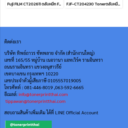
Fuji FILM CT202611 ตลับหมึก For DocuPrint CP315dw/ CM315z หมึกพิมพ์เลเซอร์โทนเนอร์สีฟ้า รับประกันศูนย์บริการของแท้แน่นอน
FJF-CT204230 Tonerตลับหมึกพิมพ์ ApeosPrint 4620SDW / Apeos 4620SZ Hi-cap Print Cartridge ของแท้แน่นอน รับประกันศูนย์ FujiFilm
ติดต่อเรา
บริษัท ทิพย์ถาวร ซัพพลาย จำกัด (สำนักงานใหญ่)
เลขที่ 165/55
หมู่บ้าน เนอวานา แอทเวิร์ค รามอินทรา
ถนนรามอินทรา แขวงอนุสาวรีย์
เขตบางเขน กรุงเทพฯ 10220
เลขประจำตัวผู้เสียภาษี 0105557019005
โทรศัพท์ : 081-446-8019 ,063-592-6665
อีเมลล์:
info@tonerprintthai.com
tippawan@tonerprintthai.com
สอบถามสินค้าเพิ่มเติม ได้ที่ LINE Official Account