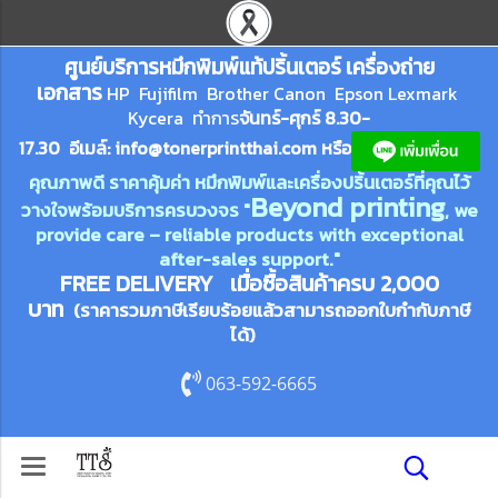
ศูนย์บริการหมึกพิมพ์
แ
ท้ปริ้นเตอร์ เครื่องถ่าย
เอกสาร
HP Fujifilm Brother Canon Epson Lexm
ark
Kycera
ทำการ
จันทร์-ศุกร์ 8.30-
17.30 อีเมล์:
info@tonerprin
tthai.com
ห
รือ
คุณภาพดี ราคาคุ้มค่า หมึกพิมพ์และเครื่องปริ้นเตอร์ที่คุณไว้
Beyond printing
วางใจพร้อมบริการครบวงจร "
, we
provide care – reliable products with exceptional
after-sales support."
FREE DELIVERY เมื่อซื้อสินค้าครบ 2,000
บาท
(ราคารวมภาษีเรียบร้อยแล้วสามารถออกใบกำกับภาษี
ได้)
063-592-6665