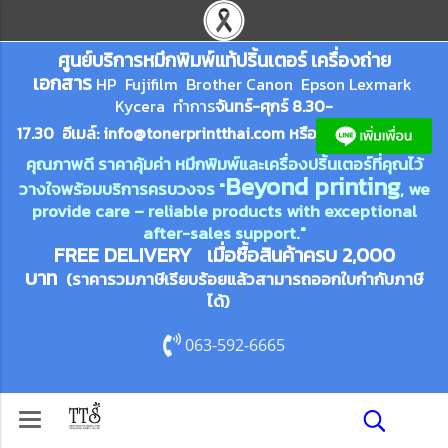
ศูนย์บริการหมึกพิมพ์
แ
ท้ปริ้นเตอร์ เครื่องถ่าย
เอกสาร
HP Fujifilm Brother Canon Epson Lexm
ark
Kycera
ทำการ
จันทร์-ศุกร์ 8.30-
17.30 อีเมล์:
info@tonerprin
tthai.com
ห
รือ
คุณภาพดี ราคาคุ้มค่า หมึกพิมพ์และเครื่องปริ้นเตอร์ที่คุณไว้
Beyond printing
วางใจพร้อมบริการครบวงจร "
, we
provide care – reliable products with exceptional
after-sales support."
FREE DELIVERY เมื่อซื้อสินค้าครบ 2,000
บาท
(ราคารวมภาษีเรียบร้อยแล้วสามารถออกใบกำกับภาษี
ได้)
063-592-6665