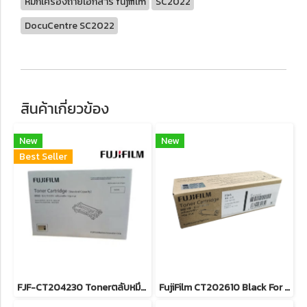
หมึกเครื่องถ่ายเอกสาร fujifilm
SC2022
DocuCentre SC2022
สินค้าเกี่ยวข้อง
New
New
Best Seller
FJF-CT204230 Tonerตลับหมึกพิมพ์ ApeosPrint 4620SDW / Apeos 4620SZ Hi-cap Print Cartridge ของแท้แน่นอน รับประกันศูนย์ FujiFilm
FujiFilm CT202610 Black For DocuPrint CP315dw/ CM315z หมึกพิมพ์เลเซอร์โทนเนอร์สีดำ รับประกันศูนย์บริการของแท้แน่นอน