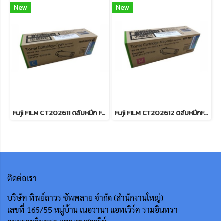
New
New
Fuji FILM CT202611 ตลับหมึก For DocuPrint CP315dw/ CM315z หมึกพิมพ์เลเซอร์โทนเนอร์สีฟ้า รับประกันศูนย์บริการของแท้แน่นอน
Fuji FILM CT202612 ตลับหมึกFor DocuPrint CP315dw/ CM315z หมึกพิมพ์เลเซอร์โทนเนอร์สีแดง รับประกันศูนย์บริการของแท้แน่นอน
ติดต่อเรา
บริษัท ทิพย์ถาวร ซัพพลาย จำกัด (สำนักงานใหญ่)
เลขที่ 165/55
หมู่บ้าน เนอวานา แอทเวิร์ค รามอินทรา