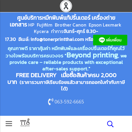
ศูนย์บริการหมึกพิมพ์
แ
ท้ปริ้นเตอร์ เครื่องถ่าย
เอกสาร
HP Fujifilm Brother Canon Epson Lexm
ark
Kycera
ทำการ
จันทร์-ศุกร์ 8.30-
17.30 อีเมล์:
info@tonerprin
tthai.com
ห
รือ
คุณภาพดี ราคาคุ้มค่า หมึกพิมพ์และเครื่องปริ้นเตอร์ที่คุณไว้
Beyond printing
วางใจพร้อมบริการครบวงจร "
, we
provide care – reliable products with exceptional
after-sales support."
FREE DELIVERY เมื่อซื้อสินค้าครบ 2,000
บาท
(ราคารวมภาษีเรียบร้อยแล้วสามารถออกใบกำกับภาษี
ได้)
063-592-6665