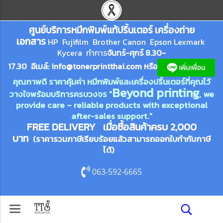
ศูนย์บริการหมึกพิมพ์
แ
ท้ปริ้นเตอร์ เครื่องถ่าย
เอกสาร
HP Fujifilm Brother Canon Epson Lexm
ark
Kycera
ทำการ
จันทร์-ศุกร์ 8.30-
17.30 อีเมล์:
info@tonerprin
tthai.com
ห
รือ
คุณภาพดี ราคาคุ้มค่า หมึกพิมพ์และเครื่องปริ้นเตอร์ที่คุณไว้
Beyond printing
วางใจพร้อมบริการครบวงจร "
, we
provide care – reliable products with exceptional
after-sales support."
FREE DELIVERY เมื่อซื้อสินค้าครบ 2,000
บาท
(ราคารวมภาษีเรียบร้อยแล้วสามารถออกใบกำกับภาษี
ได้)
063-592-6665