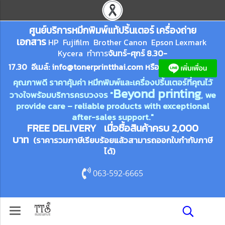
ศูนย์บริการหมึกพิมพ์
แ
ท้ปริ้นเตอร์ เครื่องถ่าย
เอกสาร
HP Fujifilm Brother Canon Epson Lexm
ark
Kycera
ทำการ
จันทร์-ศุกร์ 8.30-
17.30 อีเมล์:
info@tonerprin
tthai.com
ห
รือ
คุณภาพดี ราคาคุ้มค่า หมึกพิมพ์และเครื่องปริ้นเตอร์ที่คุณไว้
Beyond printing
วางใจพร้อมบริการครบวงจร "
, we
provide care – reliable products with exceptional
after-sales support."
FREE DELIVERY เมื่อซื้อสินค้าครบ 2,000
บาท
(ราคารวมภาษีเรียบร้อยแล้วสามารถออกใบกำกับภาษี
ได้)
063-592-6665