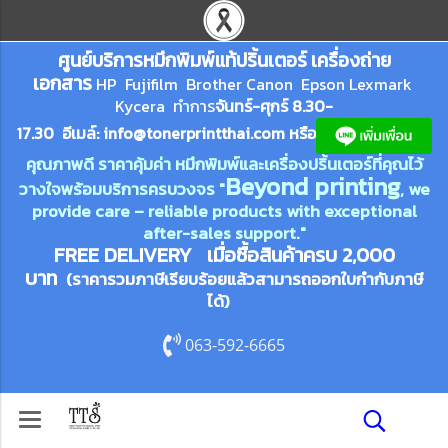
ศูนย์บริการหมึกพิมพ์
แ
ท้ปริ้นเตอร์ เครื่องถ่าย
เอกสาร
HP Fujifilm Brother Canon Epson Lexm
ark
Kycera
ทำการ
จันทร์-ศุกร์ 8.30-
17.30 อีเมล์:
info@tonerprin
tthai.com
ห
รือ
คุณภาพดี ราคาคุ้มค่า หมึกพิมพ์และเครื่องปริ้นเตอร์ที่คุณไว้
Beyond printing
วางใจพร้อมบริการครบวงจร "
, we
provide care – reliable products with exceptional
after-sales support."
FREE DELIVERY เมื่อซื้อสินค้าครบ 2,000
บาท
(ราคารวมภาษีเรียบร้อยแล้วสามารถออกใบกำกับภาษี
ได้)
063-592-6665