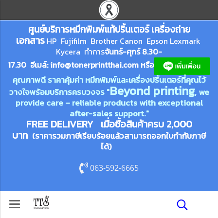
ศูนย์บริการหมึกพิมพ์
แ
ท้ปริ้นเตอร์ เครื่องถ่าย
เอกสาร
HP Fujifilm Brother Canon Epson Lexm
ark
Kycera
ทำการ
จันทร์-ศุกร์ 8.30-
17.30 อีเมล์:
info@tonerprin
tthai.com
ห
รือ
คุณภาพดี ราคาคุ้มค่า หมึกพิมพ์และเครื่องปริ้นเตอร์ที่คุณไว้
Beyond printing
วางใจพร้อมบริการครบวงจร "
, we
provide care – reliable products with exceptional
after-sales support."
FREE DELIVERY เมื่อซื้อสินค้าครบ 2,000
บาท
(ราคารวมภาษีเรียบร้อยแล้วสามารถออกใบกำกับภาษี
ได้)
063-592-6665