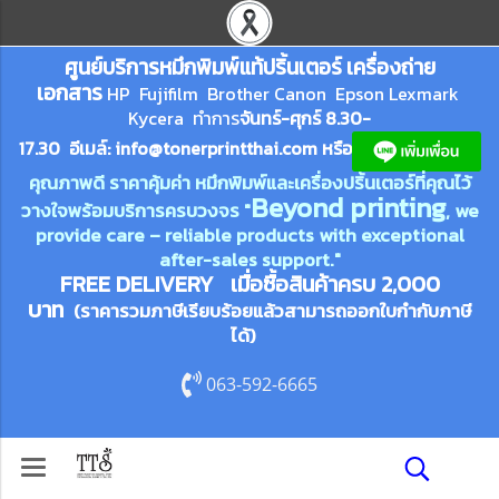
ศูนย์บริการหมึกพิมพ์
แ
ท้ปริ้นเตอร์ เครื่องถ่าย
เอกสาร
HP Fujifilm Brother Canon Epson Lexm
ark
Kycera
ทำการ
จันทร์-ศุกร์ 8.30-
17.30 อีเมล์:
info@tonerprin
tthai.com
ห
รือ
คุณภาพดี ราคาคุ้มค่า หมึกพิมพ์และเครื่องปริ้นเตอร์ที่คุณไว้
Beyond printing
วางใจพร้อมบริการครบวงจร "
, we
provide care – reliable products with exceptional
after-sales support."
FREE DELIVERY เมื่อซื้อสินค้าครบ 2,000
บาท
(ราคารวมภาษีเรียบร้อยแล้วสามารถออกใบกำกับภาษี
ได้)
063-592-6665