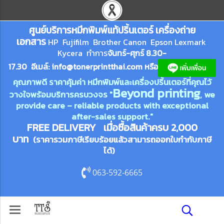
ศูนย์บริการหมึกพิมพ์
แ
ท้ปริ้นเตอร์ เครื่องถ่าย
เอกสาร
HP Fujifilm Brother Canon Epson Lexm
ark
Kycera
ทำการ
จันทร์-ศุกร์ 8.30-
17.30 อีเมล์:
info@tonerprin
tthai.com
ห
รือ
คุณภาพดี ราคาคุ้มค่า หมึกพิมพ์และเครื่องปริ้นเตอร์ที่คุณไว้
Beyond printing
วางใจพร้อมบริการครบวงจร "
, we
provide care – reliable products with exceptional
after-sales support."
FREE DELIVERY เมื่อซื้อสินค้าครบ 2,000
บาท
(ราคารวมภาษีเรียบร้อยแล้วสามารถออกใบกำกับภาษี
ได้)
063-592-6665