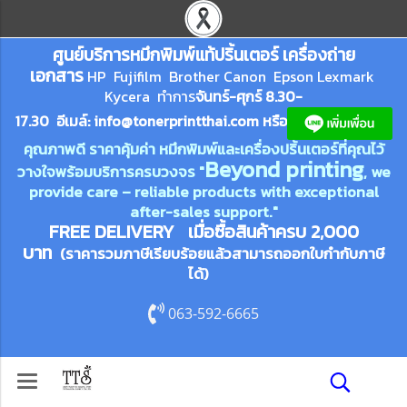
ศูนย์บริการหมึกพิมพ์
แ
ท้ปริ้นเตอร์ เครื่องถ่าย
เอกสาร
HP Fujifilm Brother Canon Epson Lexm
ark
Kycera
ทำการ
จันทร์-ศุกร์ 8.30-
17.30 อีเมล์:
info@tonerprin
tthai.com
ห
รือ
คุณภาพดี ราคาคุ้มค่า หมึกพิมพ์และเครื่องปริ้นเตอร์ที่คุณไว้
Beyond printing
วางใจพร้อมบริการครบวงจร "
, we
provide care – reliable products with exceptional
after-sales support."
FREE DELIVERY เมื่อซื้อสินค้าครบ 2,000
บาท
(ราคารวมภาษีเรียบร้อยแล้วสามารถออกใบกำกับภาษี
ได้)
063-592-6665