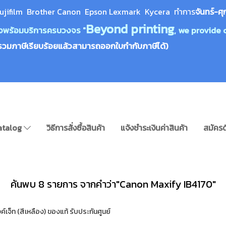
ujifilm Brother Canon Epson Lexm
ark Kycera
ทำการ
จันทร์-ศุ
Beyond printing
างใจพร้อมบริการครบวงจร "
, we provide 
รวมภาษีเรียบร้อยแล้วสามารถออกใบกำกับภาษีได้)
atalog
วิธีการสั่งซื้อสินค้า
แจ้งชำระเงินค่าสินค้า
สมัครด
ค้นพบ 8 รายการ จากคำว่า"Canon Maxify IB4170"
จ็ท (สีเหลือง) ของแท้ รับประกันศูนย์