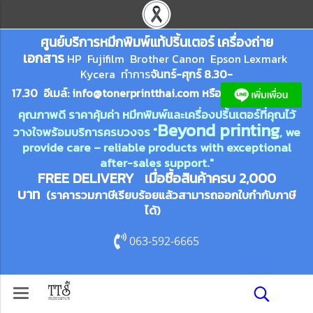
ศูนย์บริการหมึกพิมพ์
แ
ท้ปริ้นเตอร์ เครื่องถ่าย
เอกสาร
HP Fujifilm Brother Canon Epson Lexm
ark
Kycera
ทำการ
จันทร์-ศุกร์ 8.30-
17.30 อีเมล์:
info@tonerprin
tthai.com
ห
รือ
คุณภาพดี ราคาคุ้มค่า หมึกพิมพ์และเครื่องปริ้นเตอร์ที่คุณไว้
Beyond printing
วางใจพร้อมบริการครบวงจร "
, we
provide care – reliable products with exceptional
after-sales support."
FREE DELIVERY เมื่อซื้อสินค้าครบ 2,000
บาท
(ราคารวมภาษีเรียบร้อยแล้วสามารถออกใบกำกับภาษี
ได้)
063-592-6665