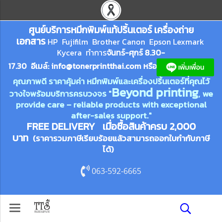
ศูนย์บริการหมึกพิมพ์
แ
ท้ปริ้นเตอร์ เครื่องถ่าย
เอกสาร
HP Fujifilm Brother Canon Epson Lexm
ark
Kycera
ทำการ
จันทร์-ศุกร์ 8.30-
17.30 อีเมล์:
info@tonerprin
tthai.com
ห
รือ
คุณภาพดี ราคาคุ้มค่า หมึกพิมพ์และเครื่องปริ้นเตอร์ที่คุณไว้
Beyond printing
วางใจพร้อมบริการครบวงจร "
, we
provide care – reliable products with exceptional
after-sales support."
FREE DELIVERY เมื่อซื้อสินค้าครบ 2,000
บาท
(ราคารวมภาษีเรียบร้อยแล้วสามารถออกใบกำกับภาษี
ได้)
063-592-6665