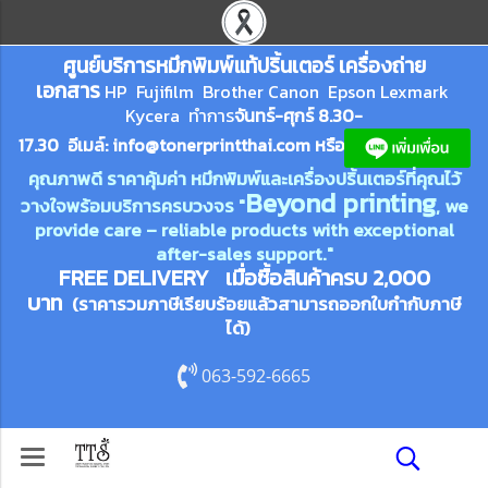
ศูนย์บริการหมึกพิมพ์
แ
ท้ปริ้นเตอร์ เครื่องถ่าย
เอกสาร
HP Fujifilm Brother Canon Epson Lexm
ark
Kycera
ทำการ
จันทร์-ศุกร์ 8.30-
17.30 อีเมล์:
info@tonerprin
tthai.com
ห
รือ
คุณภาพดี ราคาคุ้มค่า หมึกพิมพ์และเครื่องปริ้นเตอร์ที่คุณไว้
Beyond printing
วางใจพร้อมบริการครบวงจร "
, we
provide care – reliable products with exceptional
after-sales support."
FREE DELIVERY เมื่อซื้อสินค้าครบ 2,000
บาท
(ราคารวมภาษีเรียบร้อยแล้วสามารถออกใบกำกับภาษี
ได้)
063-592-6665