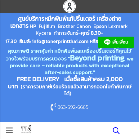
ศูนย์บริการหมึกพิมพ์
แ
ท้ปริ้นเตอร์ เครื่องถ่าย
เอกสาร
HP Fujifilm Brother Canon Epson Lexm
ark
Kycera
ทำการ
จันทร์-ศุกร์ 8.30-
17.30 อีเมล์:
info@tonerprin
tthai.com
ห
รือ
คุณภาพดี ราคาคุ้มค่า หมึกพิมพ์และเครื่องปริ้นเตอร์ที่คุณไว้
Beyond printing
วางใจพร้อมบริการครบวงจร "
, we
provide care – reliable products with exceptional
after-sales support."
FREE DELIVERY เมื่อซื้อสินค้าครบ 2,000
บาท
(ราคารวมภาษีเรียบร้อยแล้วสามารถออกใบกำกับภาษี
ได้)
063-592-6665