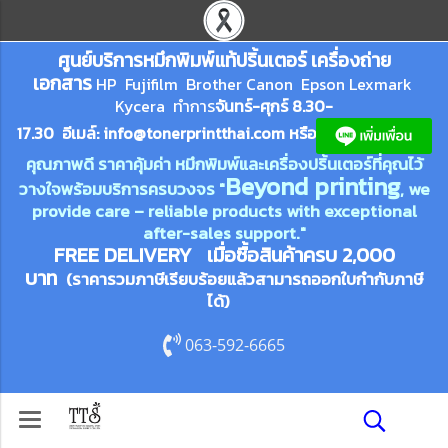
ศูนย์บริการหมึกพิมพ์
แ
ท้ปริ้นเตอร์ เครื่องถ่าย
เอกสาร
HP Fujifilm Brother Canon Epson Lexm
ark
Kycera
ทำการ
จันทร์-ศุกร์ 8.30-
17.30 อีเมล์:
info@tonerprin
tthai.com
ห
รือ
คุณภาพดี ราคาคุ้มค่า หมึกพิมพ์และเครื่องปริ้นเตอร์ที่คุณไว้
Beyond printing
วางใจพร้อมบริการครบวงจร "
, we
provide care – reliable products with exceptional
after-sales support."
FREE DELIVERY เมื่อซื้อสินค้าครบ 2,000
บาท
(ราคารวมภาษีเรียบร้อยแล้วสามารถออกใบกำกับภาษี
ได้)
063-592-6665