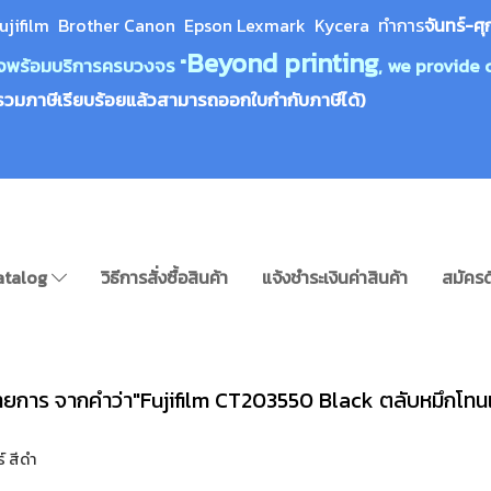
ujifilm Brother Canon Epson Lexm
ark Kycera
ทำการ
จันทร์-ศุ
Beyond printing
างใจพร้อมบริการครบวงจร "
, we provide 
รวมภาษีเรียบร้อยแล้วสามารถออกใบกำกับภาษีได้)
atalog
วิธีการสั่งซื้อสินค้า
แจ้งชำระเงินค่าสินค้า
สมัครด
ายการ จากคำว่า"Fujifilm CT203550 Black ตลับหมึกโทนเ
์ สีดำ