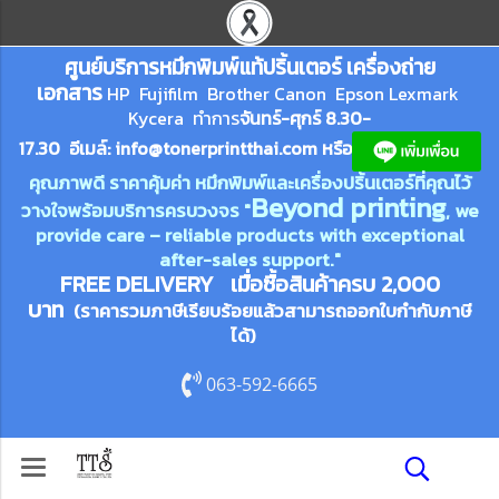
ศูนย์บริการหมึกพิมพ์
แ
ท้ปริ้นเตอร์ เครื่องถ่าย
เอกสาร
HP Fujifilm Brother Canon Epson Lexm
ark
Kycera
ทำการ
จันทร์-ศุกร์ 8.30-
17.30 อีเมล์:
info@tonerprin
tthai.com
ห
รือ
คุณภาพดี ราคาคุ้มค่า หมึกพิมพ์และเครื่องปริ้นเตอร์ที่คุณไว้
Beyond printing
วางใจพร้อมบริการครบวงจร "
, we
provide care – reliable products with exceptional
after-sales support."
FREE DELIVERY เมื่อซื้อสินค้าครบ 2,000
บาท
(ราคารวมภาษีเรียบร้อยแล้วสามารถออกใบกำกับภาษี
ได้)
063-592-6665