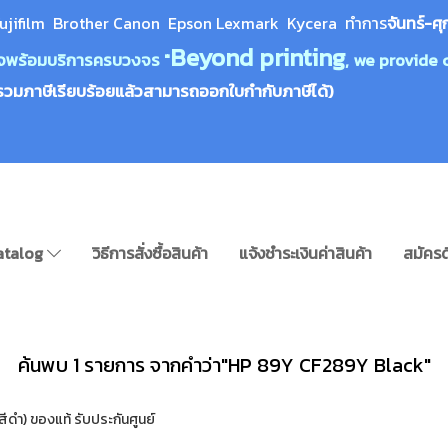
ujifilm Brother Canon Epson Lexm
ark Kycera
ทำการ
จันทร์-ศุ
Beyond printing
างใจพร้อมบริการครบวงจร "
, we provide 
รวมภาษีเรียบร้อยแล้วสามารถออกใบกำกับภาษีได้)
atalog
วิธีการสั่งซื้อสินค้า
แจ้งชำระเงินค่าสินค้า
สมัครด
ค้นพบ 1 รายการ จากคำว่า"HP 89Y CF289Y Black"
ดำ) ของแท้ รับประกันศูนย์