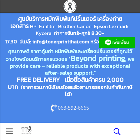
ศูนย์บริการหมึกพิมพ์
แ
ท้ปริ้นเตอร์ เครื่องถ่าย
เอกสาร
HP Fujifilm Brother Canon Epson Lexm
ark
Kycera
ทำการ
จันทร์-ศุกร์ 8.30-
17.30 อีเมล์:
info@tonerprin
tthai.com
ห
รือ
คุณภาพดี ราคาคุ้มค่า หมึกพิมพ์และเครื่องปริ้นเตอร์ที่คุณไว้
Beyond printing
วางใจพร้อมบริการครบวงจร "
, we
provide care – reliable products with exceptional
after-sales support."
FREE DELIVERY เมื่อซื้อสินค้าครบ 2,000
บาท
(ราคารวมภาษีเรียบร้อยแล้วสามารถออกใบกำกับภาษี
ได้)
063-592-6665