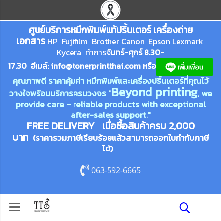
ศูนย์บริการหมึกพิมพ์
แ
ท้ปริ้นเตอร์ เครื่องถ่าย
เอกสาร
HP Fujifilm Brother Canon Epson Lexm
ark
Kycera
ทำการ
จันทร์-ศุกร์ 8.30-
17.30 อีเมล์:
info@tonerprin
tthai.com
ห
รือ
คุณภาพดี ราคาคุ้มค่า หมึกพิมพ์และเครื่องปริ้นเตอร์ที่คุณไว้
Beyond printing
วางใจพร้อมบริการครบวงจร "
, we
provide care – reliable products with exceptional
after-sales support."
FREE DELIVERY เมื่อซื้อสินค้าครบ 2,000
บาท
(ราคารวมภาษีเรียบร้อยแล้วสามารถออกใบกำกับภาษี
ได้)
063-592-6665