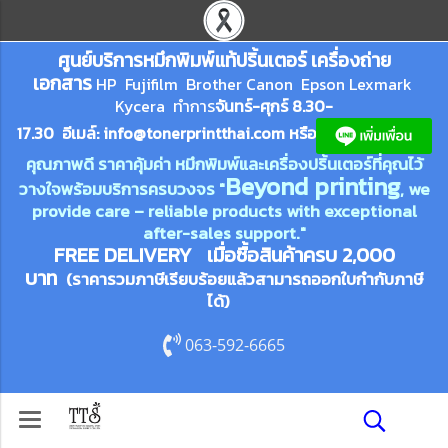
ศูนย์บริการหมึกพิมพ์
แ
ท้ปริ้นเตอร์ เครื่องถ่าย
เอกสาร
HP Fujifilm Brother Canon Epson Lexm
ark
Kycera
ทำการ
จันทร์-ศุกร์ 8.30-
17.30 อีเมล์:
info@tonerprin
tthai.com
ห
รือ
คุณภาพดี ราคาคุ้มค่า หมึกพิมพ์และเครื่องปริ้นเตอร์ที่คุณไว้
Beyond printing
วางใจพร้อมบริการครบวงจร "
, we
provide care – reliable products with exceptional
after-sales support."
FREE DELIVERY เมื่อซื้อสินค้าครบ 2,000
บาท
(ราคารวมภาษีเรียบร้อยแล้วสามารถออกใบกำกับภาษี
ได้)
063-592-6665