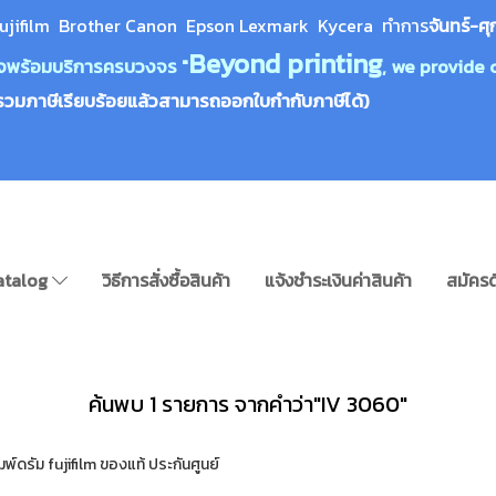
ujifilm Brother Canon Epson Lexm
ark Kycera
ทำการ
จันทร์-ศุ
Beyond printing
างใจพร้อมบริการครบวงจร "
, we provide 
รวมภาษีเรียบร้อยแล้วสามารถออกใบกำกับภาษีได้)
atalog
วิธีการสั่งซื้อสินค้า
แจ้งชำระเงินค่าสินค้า
สมัครด
ค้นพบ 1 รายการ จากคำว่า"IV 3060"
์ดรัม fujifilm ของแท้ ประกันศูนย์