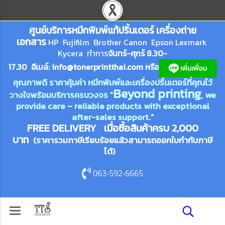
ศูนย์บริการหมึกพิมพ์
แ
ท้ปริ้นเตอร์ เครื่องถ่าย
เอกสาร
HP Fujifilm Brother Canon Epson Lexm
ark
Kycera
ทำการ
จันทร์-ศุกร์ 8.30-
17.30 อีเมล์:
info@tonerprin
tthai.com
ห
รือ
คุณภาพดี ราคาคุ้มค่า หมึกพิมพ์และเครื่องปริ้นเตอร์ที่คุณไว้
Beyond printing
วางใจพร้อมบริการครบวงจร "
, we
provide care – reliable products with exceptional
after-sales support."
FREE DELIVERY เมื่อซื้อสินค้าครบ 2,000
บาท
(ราคารวมภาษีเรียบร้อยแล้วสามารถออกใบกำกับภาษี
ได้)
063-592-6665