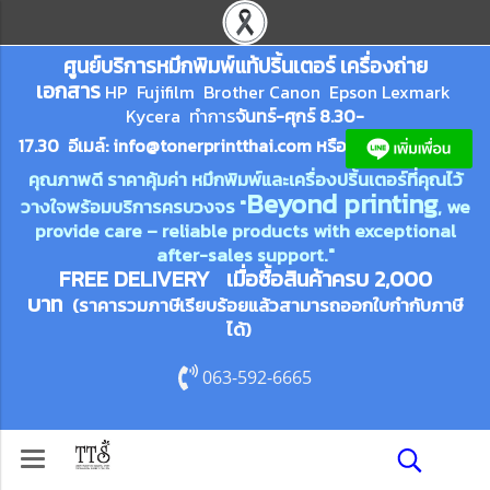
ศูนย์บริการหมึกพิมพ์
แ
ท้ปริ้นเตอร์ เครื่องถ่าย
เอกสาร
HP Fujifilm Brother Canon Epson Lexm
ark
Kycera
ทำการ
จันทร์-ศุกร์ 8.30-
17.30 อีเมล์:
info@tonerprin
tthai.com
ห
รือ
คุณภาพดี ราคาคุ้มค่า หมึกพิมพ์และเครื่องปริ้นเตอร์ที่คุณไว้
Beyond printing
วางใจพร้อมบริการครบวงจร "
, we
provide care – reliable products with exceptional
after-sales support."
FREE DELIVERY เมื่อซื้อสินค้าครบ 2,000
บาท
(ราคารวมภาษีเรียบร้อยแล้วสามารถออกใบกำกับภาษี
ได้)
063-592-6665