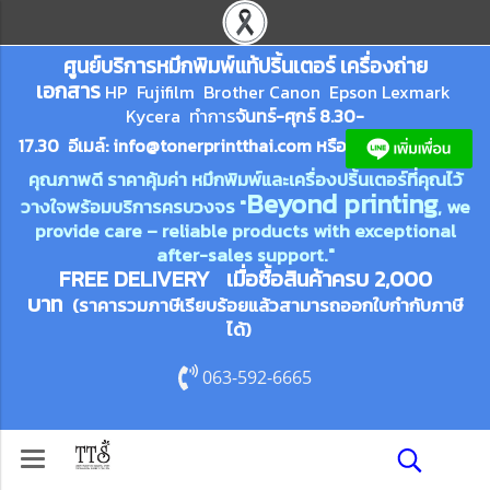
ศูนย์บริการหมึกพิมพ์
แ
ท้ปริ้นเตอร์ เครื่องถ่าย
เอกสาร
HP Fujifilm Brother Canon Epson Lexm
ark
Kycera
ทำการ
จันทร์-ศุกร์ 8.30-
17.30 อีเมล์:
info@tonerprin
tthai.com
ห
รือ
คุณภาพดี ราคาคุ้มค่า หมึกพิมพ์และเครื่องปริ้นเตอร์ที่คุณไว้
Beyond printing
วางใจพร้อมบริการครบวงจร "
, we
provide care – reliable products with exceptional
after-sales support."
FREE DELIVERY เมื่อซื้อสินค้าครบ 2,000
บาท
(ราคารวมภาษีเรียบร้อยแล้วสามารถออกใบกำกับภาษี
ได้)
063-592-6665