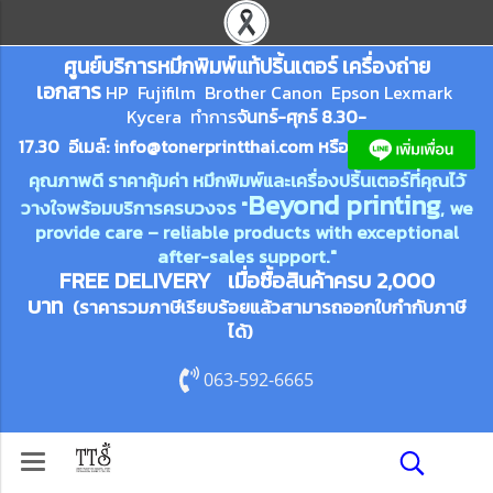
ศูนย์บริการหมึกพิมพ์
แ
ท้ปริ้นเตอร์ เครื่องถ่าย
เอกสาร
HP Fujifilm Brother Canon Epson Lexm
ark
Kycera
ทำการ
จันทร์-ศุกร์ 8.30-
17.30 อีเมล์:
info@tonerprin
tthai.com
ห
รือ
คุณภาพดี ราคาคุ้มค่า หมึกพิมพ์และเครื่องปริ้นเตอร์ที่คุณไว้
Beyond printing
วางใจพร้อมบริการครบวงจร "
, we
provide care – reliable products with exceptional
after-sales support."
FREE DELIVERY เมื่อซื้อสินค้าครบ 2,000
บาท
(ราคารวมภาษีเรียบร้อยแล้วสามารถออกใบกำกับภาษี
ได้)
063-592-6665