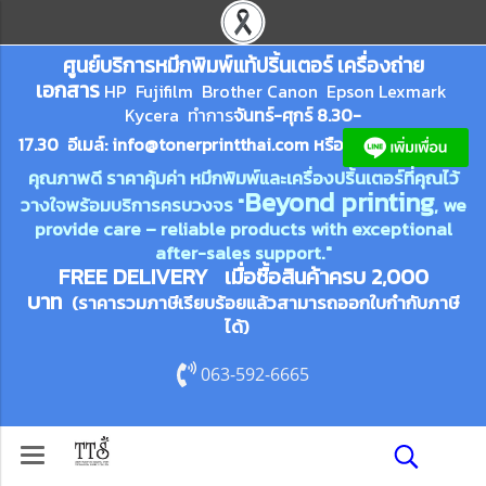
ศูนย์บริการหมึกพิมพ์
แ
ท้ปริ้นเตอร์ เครื่องถ่าย
เอกสาร
HP Fujifilm Brother Canon Epson Lexm
ark
Kycera
ทำการ
จันทร์-ศุกร์ 8.30-
17.30 อีเมล์:
info@tonerprin
tthai.com
ห
รือ
คุณภาพดี ราคาคุ้มค่า หมึกพิมพ์และเครื่องปริ้นเตอร์ที่คุณไว้
Beyond printing
วางใจพร้อมบริการครบวงจร "
, we
provide care – reliable products with exceptional
after-sales support."
FREE DELIVERY เมื่อซื้อสินค้าครบ 2,000
บาท
(ราคารวมภาษีเรียบร้อยแล้วสามารถออกใบกำกับภาษี
ได้)
063-592-6665