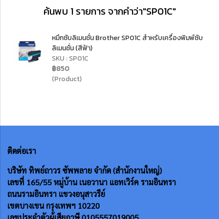
ค้นพบ 1 รายการ จากคำว่า"SP01C"
หมึกซับลิเมนชั่น Brother SP01C สำหรับเครื่องพิมพ์ซับ
ลิเมนชั่น (สีฟ้า)
SKU : SP01C
฿850
(Product)
ติดต่อเรา
บริษัท ทิพย์ถาวร ซัพพลาย จำกัด (สำนักงานใหญ่)
เลขที่ 165/55
หมู่บ้าน เนอวานา แอทเวิร์ค รามอินทรา
ถนนรามอินทรา แขวงอนุสาวรีย์
เขตบางเขน กรุงเทพฯ 10220
เลขประจำตัวผู้เสียภาษี 0105557019005