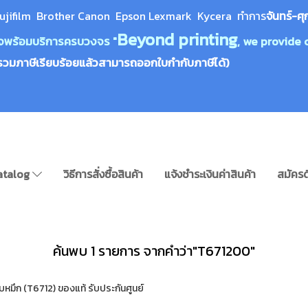
ujifilm Brother Canon Epson Lexm
ark Kycera
ทำการ
จันทร์-ศุ
Beyond printing
างใจพร้อมบริการครบวงจร "
, we provide 
รวมภาษีเรียบร้อยแล้วสามารถออกใบกำกับภาษีได้)
atalog
วิธีการสั่งซื้อสินค้า
แจ้งชำระเงินค่าสินค้า
สมัครด
ค้นพบ 1 รายการ จากคำว่า"T671200"
ึก (T6712) ของแท้ รับประกันศูนย์