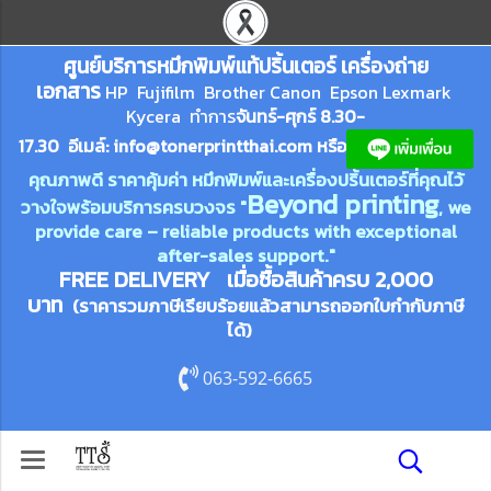
ศูนย์บริการหมึกพิมพ์
แ
ท้ปริ้นเตอร์ เครื่องถ่าย
เอกสาร
HP Fujifilm Brother Canon Epson Lexm
ark
Kycera
ทำการ
จันทร์-ศุกร์ 8.30-
17.30 อีเมล์:
info@tonerprin
tthai.com
ห
รือ
คุณภาพดี ราคาคุ้มค่า หมึกพิมพ์และเครื่องปริ้นเตอร์ที่คุณไว้
Beyond printing
วางใจพร้อมบริการครบวงจร "
, we
provide care – reliable products with exceptional
after-sales support."
FREE DELIVERY เมื่อซื้อสินค้าครบ 2,000
บาท
(ราคารวมภาษีเรียบร้อยแล้วสามารถออกใบกำกับภาษี
ได้)
063-592-6665