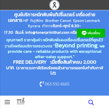
ศูนย์บริการหมึกพิมพ์
แ
ท้ปริ้นเตอร์ เครื่องถ่าย
เอกสาร
HP Fujifilm Brother Canon Epson Lexm
ark
Kycera
ทำการ
จันทร์-ศุกร์ 8.30-
17.30 อีเมล์:
info@tonerprin
tthai.com
ห
รือ
คุณภาพดี ราคาคุ้มค่า หมึกพิมพ์และเครื่องปริ้นเตอร์ที่คุณไว้
Beyond printing
วางใจพร้อมบริการครบวงจร "
, we
provide care – reliable products with exceptional
after-sales support."
FREE DELIVERY เมื่อซื้อสินค้าครบ 2,000
บาท
(ราคารวมภาษีเรียบร้อยแล้วสามารถออกใบกำกับภาษี
ได้)
063-592-6665