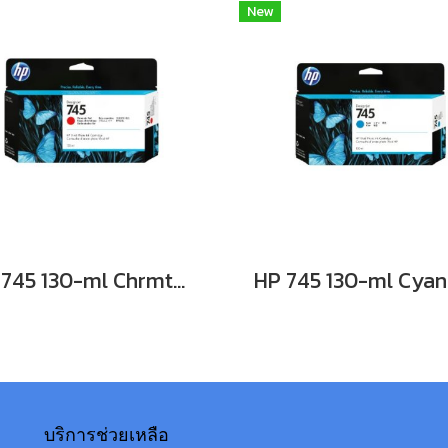
New
HP 745 130-ml Chrmtc Red Ink Cartridge **สินค้าเลิกผลิต EOL รุ่นทดแทนใช้ F9K06A **
บริการช่วยเหลือ