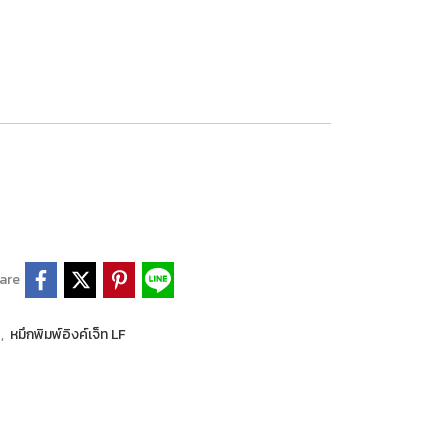
are
P
,
หมึกพิมพ์อิงค์เจ็ท LF