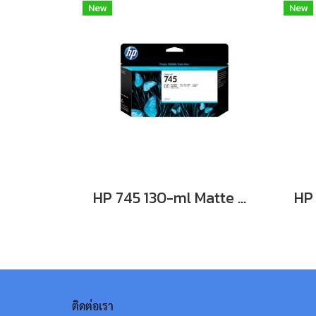
New
New
HP 745 130-ml Matte Black Ink Cartridge**สินค้าเลิกผลิต EOL รุ่นทดแทนใช้ F9K05A**
ติดต่อเรา