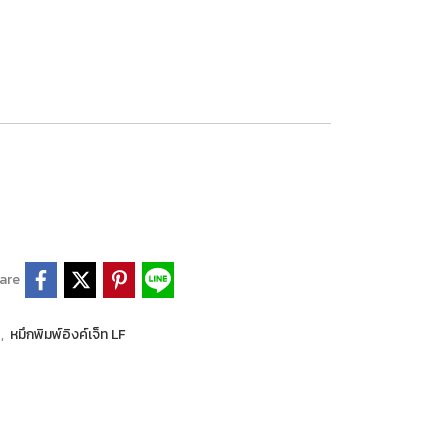
are
P
,
หมึกพิมพ์อิงค์เจ็ท LF