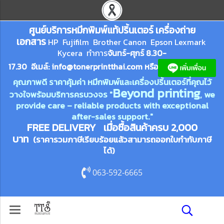
ศูนย์บริการหมึกพิมพ์
แ
ท้ปริ้นเตอร์ เครื่องถ่าย
เอกสาร
HP Fujifilm Brother Canon Epson Lexm
ark
Kycera
ทำการ
จันทร์-ศุกร์ 8.30-
17.30 อีเมล์:
info@tonerprin
tthai.com
ห
รือ
คุณภาพดี ราคาคุ้มค่า หมึกพิมพ์และเครื่องปริ้นเตอร์ที่คุณไว้
Beyond printing
วางใจพร้อมบริการครบวงจร "
, we
provide care – reliable products with exceptional
after-sales support."
FREE DELIVERY เมื่อซื้อสินค้าครบ 2,000
บาท
(ราคารวมภาษีเรียบร้อยแล้วสามารถออกใบกำกับภาษี
ได้)
063-592-6665