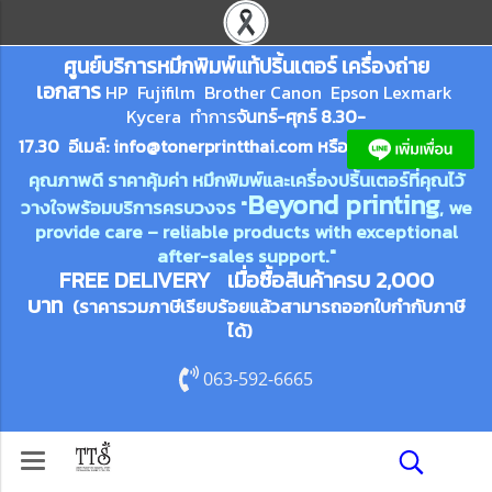
ศูนย์บริการหมึกพิมพ์
แ
ท้ปริ้นเตอร์ เครื่องถ่าย
เอกสาร
HP Fujifilm Brother Canon Epson Lexm
ark
Kycera
ทำการ
จันทร์-ศุกร์ 8.30-
17.30 อีเมล์:
info@tonerprin
tthai.com
ห
รือ
คุณภาพดี ราคาคุ้มค่า หมึกพิมพ์และเครื่องปริ้นเตอร์ที่คุณไว้
Beyond printing
วางใจพร้อมบริการครบวงจร "
, we
provide care – reliable products with exceptional
after-sales support."
FREE DELIVERY เมื่อซื้อสินค้าครบ 2,000
บาท
(ราคารวมภาษีเรียบร้อยแล้วสามารถออกใบกำกับภาษี
ได้)
063-592-6665