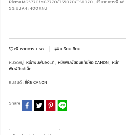
Pixma MG5770/MG7770/TS5070/TS8070 , ปริมาณการพิมพ์
5% บน A4 : 400 แผ่น
เพิ่มรายการโปรด
เปรียบเทียบ
หมวดหมู่ :
หมึกพิมพ์ของแท้
,
หมึกพิมพ์ของแท้ยี่ห้อ CANON
,
หมึก
พิมพ์อิงค์เจ็ท
แบรนด์ :
ยี่ห้อ CANON
Share